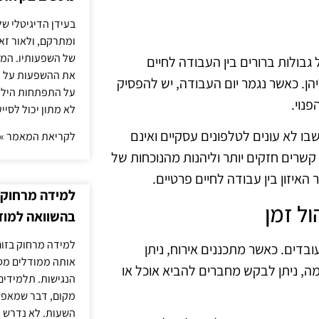
בעידן הדיגיטלי של
ומתרקם, ולאור זא
של השפעותיו. המעק
בולות ברורים בין העבודה לחיים
את ההשפעות על הב
הן. כאשר נגמר יום העבודה, יש להפסיק
על התפתחות הילד.
נוי.
לא מתון יכול לסיי
בו לא עונים לטלפונים עסקיים ואינם
לקריאת המאמר »
 קשרים חזקים יותר וליהנות מהנוכחות של
האיזון בין עבודה לחיים פרטיים.
למידה מרחוק ב
ל זמן
בהשוואה למוד
למידה מרחוק בזום
ובדים. כאשר מתכננים אירוח, ניתן
אותה ממודלים מסו
מה, ניתן לבקש מחברים להביא אוכל או
הנגישות. תלמידים
מקום, דבר שמאפש
השעות. לא נדרש ז