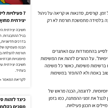
מן. קורסים, סדנאות או קריאה על ניהול
7 פעילויות ל
שקעה בלמידה מתמשכת תורמת לא רק
יצירתית מחוץ
חשיבה יצירתית היא
בגיל ההתבגרות. ה
בדרכים חדשניות, 
הבנה מעמיקה של ה
ות לסייע בהתמודדות עם האתגרים
תורמת להצלחה בלי
פויות". על ההורים לזהות את המשימות
מיומנויות חברתיות
חשיבה יצירתית עש
ש ברשימות משימות, כאשר כל משימה
בעתיד.
וב באמת ולא להתפזר במשימות
לקריאת המאמר »
יומיומיות. לדוגמה, הכנה מראש של
 לנצל את זמני ההמתנה, כמו בזמן
כיצד לזהות ס
לים או תכנון פעילויות.
מסכים בקלות