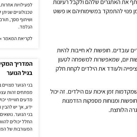
שתף את האתגרים שלהם ולקבל רעיונות
לפעילויות אחרות. 
מן פנוי להתמקד במשימותיהם או פשוט
טכנולוגיים שניתן 
ושיתוף מסך, תורם
הנלמד.
לקריאת המאמר »
רים עובדים. חופשות לא חייבות להיות
ופשות יום, שמאפשרות למשפחה לטעון
המדריך המקיף 
ציפייה ולעודד את הילדים לקחת חלק
בגיל הנוער
בני הנוער מצויים 
שמקדמות זמן איכות עם הילדים. זה יכול
מפתחים זהות עצמי
מדעים חווייתי יכ
. חופשות ומנוחות מספקות הזדמנות
ידע, אך יש להבין 
רה הלוחצת.
בני הנוער. נושאים 
החלל יכולים להוו
המעורבות של המ