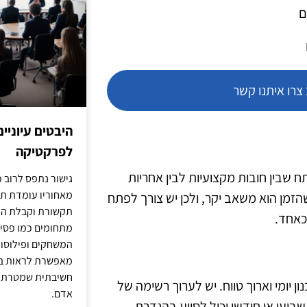
ם
רו איתנו קשר
היבטים עיוניי
לפרקטיקה
ח שבין חובות מקצועיות לבין אחריות
גישור נתפס לרוב כ
מאחוריו עומדת תש
שהזמן הוא משאב יקר, ולכן יש צורך לפתח
תקשורת וקבלת החל
 כאחד.
מתחומים כמו פסיכו
המשחקים ופילוסופי
מאפשרת לראות בג
חשיבתית שמטרתה ש
ן יומי וארוך טווח. יש לערוך רשימה של
אדם.
שבועי או חודשי יכול לסייע בהגדרת