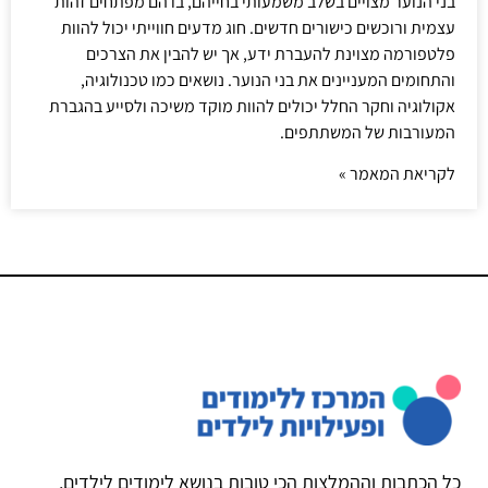
בני הנוער מצויים בשלב משמעותי בחייהם, בו הם מפתחים זהות
עצמית ורוכשים כישורים חדשים. חוג מדעים חווייתי יכול להוות
פלטפורמה מצוינת להעברת ידע, אך יש להבין את הצרכים
והתחומים המעניינים את בני הנוער. נושאים כמו טכנולוגיה,
אקולוגיה וחקר החלל יכולים להוות מוקד משיכה ולסייע בהגברת
המעורבות של המשתתפים.
לקריאת המאמר »
כל הכתבות וההמלצות הכי טובות בנושא לימודים לילדים,