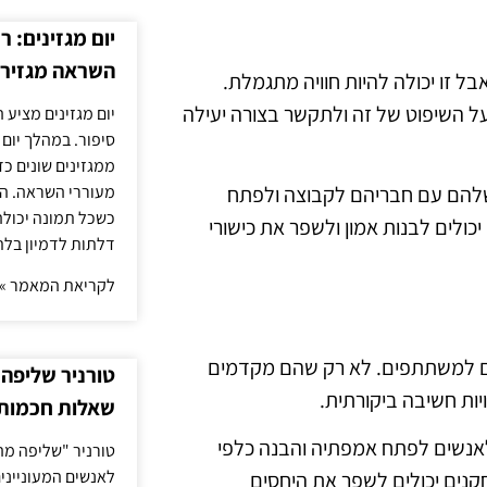
יום מגזינים: ר
השראה מגזירי
ל זו יכולה להיות חוויה מתגמלת.
ל השיפוט של זה ולתקשר בצורה יעילה
יום מגזינים מציע 
סיפור. במהלך יום
ממגזינים שונים כ
מעוררי השראה. ה
שלהם עם חבריהם לקבוצה ולפתח
כשכל תמונה יכולה
לים לבנות אמון ולשפר את כישורי
דלתות לדמיון בלת
לקריאת המאמר »
בים למשתתפים. לא רק שהם מקדמים
טורניר שליפה 
יות חשיבה ביקורתית.
שאלות חכמות 
ר לאנשים לפתח אמפתיה והבנה כלפי
טורניר "שליפה מה
לאנשים המעונייני
קנים יכולים לשפר את היחסים