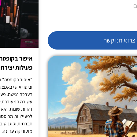
ם
רו איתנו קשר
איפור בקופסה
פעילות יצירתי
"איפור בקופסה" ה
וביטוי אישי באמצעו
בערכה נגישה. פעי
עשירה המעוררת ש
זהויות שונות. הי
לפעילויות מבוססו
חברתית וקוגניטיב
מוטוריקה עדינה, ת