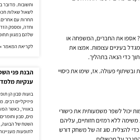
ותשובות. מדובר ב
לשאול שאלות חכמו
תחרות עם אחרים. 
וחדה, ומספק הזד
שלהם במגוון תחומ
? אספו את החברים, המשפחה או
לקריאת המאמר »
מגדל בעיניים עצומות. אמצו את
וך כדי הנאה בתהליך.
בשיתוף פעולה. אז, שימו את כיסויי
הבנת פני השטח
ענקיות מלמדת
בועות סבון הן תו
פיזיקליים רבים. מ
באוויר, כאשר המ
ות יכול לשפר משמעותית את כישורי
מים, סבון וחומרים
שימה ללא רמזים חזותיים, עליהם
השטח של הבועה, ה
די להצליח. סוג זה של משחק דורש
לתופעות מעניינות
תגבר על מכשולים.