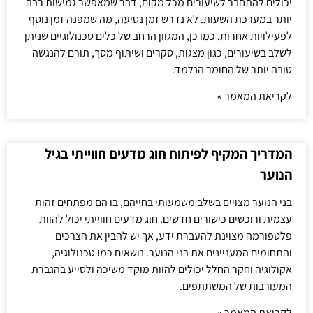
יכולים להתחבר לשיעורים מכל מקום, דבר שמאפשר גמישות רבה
יותר במערכת השעות. לא נדרש זמן נסיעה, מה שמפנה זמן נוסף
לפעילויות אחרות. כמו כן, המגוון הרחב של כלים טכנולוגיים שניתן
לשלב בשיעורים, כגון מצגות, סקרים ושיתוף מסך, תורם להנגשה
טובה יותר של החומר הנלמד.
לקריאת המאמר »
המדריך המקיף לפיתוח חוג מדעים חווייתי בגיל
הנוער
בני הנוער מצויים בשלב משמעותי בחייהם, בו הם מפתחים זהות
עצמית ורוכשים כישורים חדשים. חוג מדעים חווייתי יכול להוות
פלטפורמה מצוינת להעברת ידע, אך יש להבין את הצרכים
והתחומים המעניינים את בני הנוער. נושאים כמו טכנולוגיה,
אקולוגיה וחקר החלל יכולים להוות מוקד משיכה ולסייע בהגברת
המעורבות של המשתתפים.
לקריאת המאמר »