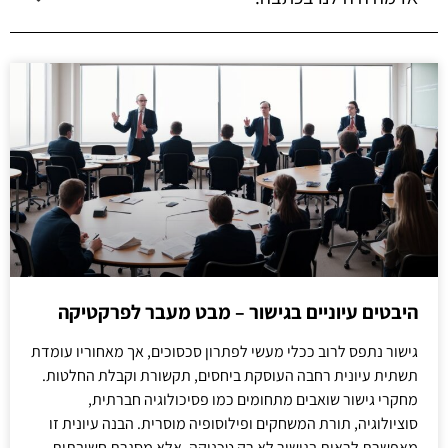
היבטים עיוניים בגישור – מבט מעבר לפרקטיקה
גישור נתפס לרוב ככלי מעשי לפתרון סכסוכים, אך מאחוריו עומדת
תשתית עיונית רחבה העוסקת ביחסים, תקשורת וקבלת החלטות.
מחקרי גישור שואבים מתחומים כמו פסיכולוגיה חברתית,
סוציולוגיה, תורת המשחקים ופילוסופיה מוסרית. הבנה עיונית זו
מאפשרת לראות בגישור לא רק טכניקה, אלא מסגרת חשיבתית