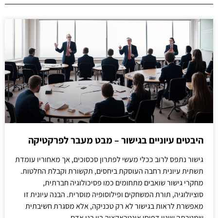
היבטים עיוניים בגישור – מבט מעבר לפרקטיקה
גישור נתפס לרוב ככלי מעשי לפתרון סכסוכים, אך מאחוריו עומדת
תשתית עיונית רחבה העוסקת ביחסים, תקשורת וקבלת החלטות.
מחקרי גישור שואבים מתחומים כמו פסיכולוגיה חברתית,
סוציולוגיה, תורת המשחקים ופילוסופיה מוסרית. הבנה עיונית זו
מאפשרת לראות בגישור לא רק טכניקה, אלא מסגרת חשיבתית
שמטרתה שינוי דפוסי אינטראקציה בין בני אדם.