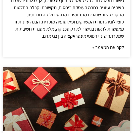
גישור נתפס לרוב ככלי מעשי לפתרון סכסוכים, אך מאחוריו עומדת
תשתית עיונית רחבה העוסקת ביחסים, תקשורת וקבלת החלטות.
מחקרי גישור שואבים מתחומים כמו פסיכולוגיה חברתית,
סוציולוגיה, תורת המשחקים ופילוסופיה מוסרית. הבנה עיונית זו
מאפשרת לראות בגישור לא רק טכניקה, אלא מסגרת חשיבתית
שמטרתה שינוי דפוסי אינטראקציה בין בני אדם.
לקריאת המאמר »