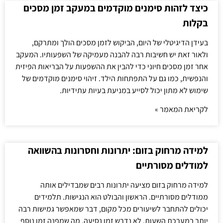
כיצד לזהות סימנים מוקדמים במעקב זמן מסכים
בקלות
בעידן הדיגיטלי של היום, הביקוש לזמן מסכים הולך ומתרקם,
ולאור זאת יש חשיבות רבה להבנה מעמיקה של השפעותיו. המעקב
אחר זמן מסכים חיוני כדי להבין את ההשפעות על הבריאות הפיזית
והנפשית, כמו גם על התפתחות הילד. זיהוי סימנים מוקדמים של
שימוש לא מתון יכול לסייע במניעת בעיות עתידיות.
לקריאת המאמר »
למידה מרחוק בזום: יתרונות וחסרונות בהשוואה
למודלים מסורתיים
למידה מרחוק בזום מציעה יתרונות רבים שמבדילים אותה
ממודלים מסורתיים. הראשון והבולט הוא הנגישות. תלמידים
יכולים להתחבר לשיעורים מכל מקום, דבר שמאפשר גמישות רבה
יותר במערכת השעות. לא נדרש זמן נסיעה, מה שמפנה זמן נוסף