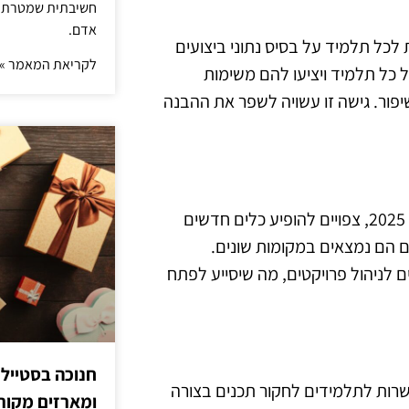
חשיבתית שמטרתה ש
אדם.
לכל תלמיד על בסיס נתוני ביצועים
לקריאת המאמר »
 כל תלמיד ויציעו להם משימות
ור. גישה זו עשויה לשפר את ההבנה
המגמה של שיתוף פעולה בין תלמידים תמשיך להתעצם. בשנת 2025, צפויים להופיע כלים חדשים
ם הם נמצאים במקומות שונים.
ם לניהול פרויקטים, מה שיסייע לפתח
חנוכה בסטייל
פשרות לתלמידים לחקור תכנים בצורה
ומארזים מקורי