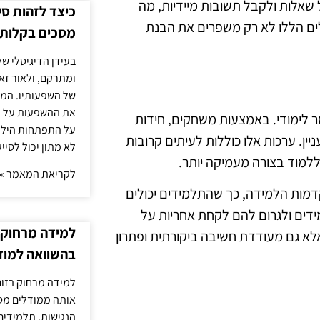
שאלות ולקבל תשובות מיידיות, מה
כיצד לזהות ס
ים הללו לא רק משפרים את הבנת
מסכים בקלות
בעידן הדיגיטלי של
ומתרקם, ולאור זא
של השפעותיו. המעק
את ההשפעות על הב
ר לימודי. באמצעות משחקים, חידות
על התפתחות הילד.
יין. ערכות אלו כוללות לעיתים קרובות
לא מתון יכול לסיי
למוד בצורה מעמיקה יותר.
לקריאת המאמר »
דמות הלמידה, כך שהתלמידים יכולים
ידים ולגרום להם לקחת אחריות על
למידה מרחוק ב
א גם מעודדת חשיבה ביקורתית ופתרון
בהשוואה למוד
למידה מרחוק בזום
אותה ממודלים מסו
הנגישות. תלמידים