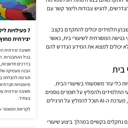
דרשים, להגיש עבודות וליצור קשר עם
שבהן תלמידים יכולים להתקדם בקצב
7 פעילויות ל
 בגישה המסורתית לשיעורי בית, כאשר
יצירתית מחוץ
 יכולים למצוא את המידע הנדרש להם
חשיבה יצירתית היא
בגיל ההתבגרות. ה
בדרכים חדשניות, 
 בית
הבנה מעמיקה של ה
תורמת להצלחה בלי
נוך והופכת להיות כלי עזר משמעותי בשיעורי הבית.
מיומנויות חברתיות
 AI יכולות לנתח את ביצועי התלמידים ולהמליץ על חומרים נוספים
חשיבה יצירתית עש
בעתיד.
לשיפור. לדוגמה, אם תלמיד מתקשה בנושא מסוים במתמטיקה, מערכת ה-AI תוכל להמליץ על תרגילים
לקריאת המאמר »
ר תלמידים נתקלים בקשיים במהלך ביצוע שיעורי