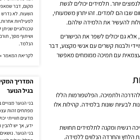
כו לנפוצים יותר. תלמידים יכולים לגשת
מקום, דבר שמאפש
 שבו הם לומדים. זהו יתרון משמעותי,
השעות. לא נדרש ז
לפעילויות אחרות. 
כולות להעשיר את הלמידה שלהם.
טכנולוגיים שניתן 
אלא גם יכולים לשפר את הכישורים
ושיתוף מסך, תורם
הנלמד.
ידי ולבנות קשרים עם אנשי מקצוע, דבר
 עצמאית עם תמיכה ממומחים מאפשר
לקריאת המאמר »
ת
המדריך המקיף 
בגיל הנוער
 להדרכה ולתמיכה. הפלטפורמות הללו
בני הנוער מצויים 
ת לבעיות שונות בלמידה. קהילות אלו
מפתחים זהות עצמי
מדעים חווייתי יכ
ידע, אך יש להבין 
כה רגשית ומקנה לתלמידים תחושת
בני הנוער. נושאים 
 הלחץ והחרדה הנלווים ללמידה.