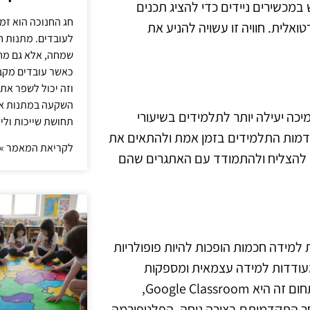
במכשירים ניידים כדי להציג תכנים
חג החנוכה הוא זמ
אלית. חוויה זו עשויה להניע את
לעובדים. מתנות ח
שמחה, אלא גם מחז
כאשר עובדים מקבל
וזה יכול לשפר את 
השקעה במתנות איכ
פק תמיכה יעילה יותר לתלמידים בשיעורי
תחושת שייכות וליצ
תקדמות התלמידים בזמן אמת ולהתאים את
לקריאת המאמר »
דים להצליח ולהתמודד עם האתגרים שהם
מידה חכמות הופכות להיות פופולריות
 שמעודדות למידה עצמאית ומספקות
משאבים עשירים לתלמידים. אחת מהפלטפורמות המובילות בתחום זה היא Google Classroom,
חר התקדמותם בצורה נוחה. הפלטפורמה