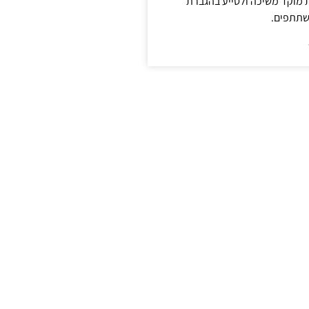
ת מוקד משיכה ולסייע בהגברת
שתתפים.