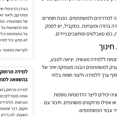
בעידן הדיגיטלי של
ומתרקם, ולאור זא
ה למדריכים ולמשתתפים. הכנת חומרים
של השפעותיו. המעק
ורה ברורה ומעניינת. במקביל, יש לספק
את ההשפעות על הב
 כמו טאבלטים ומחשבים ניידים.
על התפתחות הילד.
לא מתון יכול לסיי
חינוך
לקריאת המאמר »
מנויות ללמידה מעשית. יציאה לטבע,
להעניק למשתתפים הבנה מעמיקה יותר של
למידה מרחוק ב
יף ערך ללמידה וליצור חוויות בלתי
בהשוואה למוד
למידה מרחוק בזום
ה יכולים לייצר הזדמנויות נוספות
אותה ממודלים מסו
ו אפילו פרויקטים משותפים. חיבור עם
הנגישות. תלמידים
מקום, דבר שמאפש
יד עבור המשתתפים.
השעות. לא נדרש ז