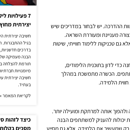
7 פעילויות ל
יצירתית מחוץ
ות ההדרכה. יש לבחור במדריכים שיש
צורה מעניינת ומעוררת השראה.
חשיבה יצירתית היא
 גם טכניקות ללימוד חווייתי, שיטות
בגיל ההתבגרות. ה
בדרכים חדשניות, 
הבנה מעמיקה של ה
תורמת להצלחה בלי
 כדי לדון בתוכנית הלימודים,
מיומנויות חברתיות
שתתפים. הכשרה מתמשכת במהלך
חשיבה יצירתית עש
חווית הלמידה.
בעתיד.
לקריאת המאמר »
 ולהפוך אותה למרתקת ומועילה יותר.
כיצד לזהות ס
כיות יכולות להעניק למשתתפים הבנה
מסכים בקלות
 רק שמעשיר את הלמידה, אלא גם מסייע