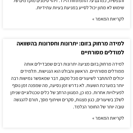
והנפשית, כמו גם על התפתחות הילד. זיהוי סימנים מוקדמים של
שימוש לא מתון יכול לסייע במניעת בעיות עתידיות.
לקריאת המאמר »
למידה מרחוק בזום: יתרונות וחסרונות בהשוואה
למודלים מסורתיים
למידה מרחוק בזום מציעה יתרונות רבים שמבדילים אותה
ממודלים מסורתיים. הראשון והבולט הוא הנגישות. תלמידים
יכולים להתחבר לשיעורים מכל מקום, דבר שמאפשר גמישות רבה
יותר במערכת השעות. לא נדרש זמן נסיעה, מה שמפנה זמן נוסף
לפעילויות אחרות. כמו כן, המגוון הרחב של כלים טכנולוגיים שניתן
לשלב בשיעורים, כגון מצגות, סקרים ושיתוף מסך, תורם להנגשה
טובה יותר של החומר הנלמד.
לקריאת המאמר »