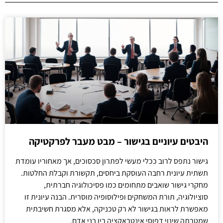
היבטים עיוניים בגישור – מבט מעבר לפרקטיקה
גישור נתפס לרוב ככלי מעשי לפתרון סכסוכים, אך מאחוריו עומדת
תשתית עיונית רחבה העוסקת ביחסים, תקשורת וקבלת החלטות.
מחקרי גישור שואבים מתחומים כמו פסיכולוגיה חברתית,
סוציולוגיה, תורת המשחקים ופילוסופיה מוסרית. הבנה עיונית זו
מאפשרת לראות בגישור לא רק טכניקה, אלא מסגרת חשיבתית
שמטרתה שינוי דפוסי אינטראקציה בין בני אדם.