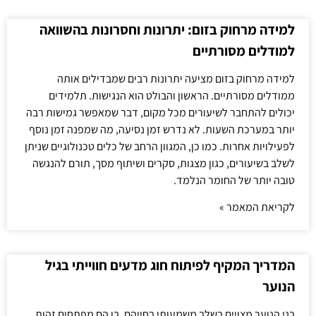
למידה מרחוק בזום: יתרונות וחסרונות בהשוואה
למודלים מסורתיים
למידה מרחוק בזום מציעה יתרונות רבים שמבדילים אותה
ממודלים מסורתיים. הראשון והבולט הוא הנגישות. תלמידים
יכולים להתחבר לשיעורים מכל מקום, דבר שמאפשר גמישות רבה
יותר במערכת השעות. לא נדרש זמן נסיעה, מה שמפנה זמן נוסף
לפעילויות אחרות. כמו כן, המגוון הרחב של כלים טכנולוגיים שניתן
לשלב בשיעורים, כגון מצגות, סקרים ושיתוף מסך, תורם להנגשה
טובה יותר של החומר הנלמד.
לקריאת המאמר »
המדריך המקיף לפיתוח חוג מדעים חווייתי בגיל
הנוער
בני הנוער מצויים בשלב משמעותי בחייהם, בו הם מפתחים זהות