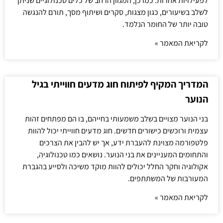
לפעילויות אחרות. כמו כן, המגוון הרחב של כלים טכנולוגיים שניתן
לשלב בשיעורים, כגון מצגות, סקרים ושיתוף מסך, תורם להנגשה
טובה יותר של החומר הנלמד.
לקריאת המאמר »
המדריך המקיף לפיתוח חוג מדעים חווייתי בגיל
הנוער
בני הנוער מצויים בשלב משמעותי בחייהם, בו הם מפתחים זהות
עצמית ורוכשים כישורים חדשים. חוג מדעים חווייתי יכול להוות
פלטפורמה מצוינת להעברת ידע, אך יש להבין את הצרכים
והתחומים המעניינים את בני הנוער. נושאים כמו טכנולוגיה,
אקולוגיה וחקר החלל יכולים להוות מוקד משיכה ולסייע בהגברת
המעורבות של המשתתפים.
לקריאת המאמר »