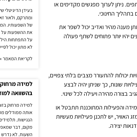
פים. ניתן לערוך מפגשים מקדימים או
בעידן הדיגיטלי של
בתהליך החינוכי.
ומתרקם, ולאור זא
של השפעותיו. המעק
ן מענה מהיר ואדיב יכול לשפר את
את ההשפעות על הב
ם יהיו יותר פתוחים לשתף פעולה
על התפתחות הילד.
לא מתון יכול לסיי
לקריאת המאמר »
ת יכולות להתעורר מצבים בלתי צפויים,
למידה מרחוק ב
ילויות שונות, כך שניתן יהיה לבצע
בהשוואה למוד
ב בצורה מהירה ויעילה לכל שינוי.
למידה מרחוק בזום
 במידה והפעילות המתוכננת תתבטל או
אותה ממודלים מסו
 האוויר, יש לתכנן פעילויות מעשיות
הנגישות. תלמידים
נאות יצירה.
מקום, דבר שמאפש
השעות. לא נדרש ז