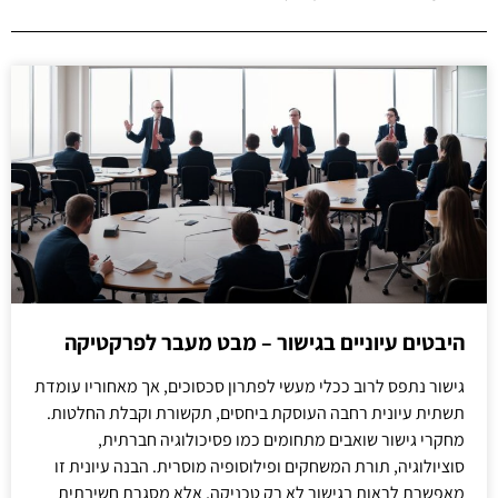
היבטים עיוניים בגישור – מבט מעבר לפרקטיקה
גישור נתפס לרוב ככלי מעשי לפתרון סכסוכים, אך מאחוריו עומדת
תשתית עיונית רחבה העוסקת ביחסים, תקשורת וקבלת החלטות.
מחקרי גישור שואבים מתחומים כמו פסיכולוגיה חברתית,
סוציולוגיה, תורת המשחקים ופילוסופיה מוסרית. הבנה עיונית זו
מאפשרת לראות בגישור לא רק טכניקה, אלא מסגרת חשיבתית