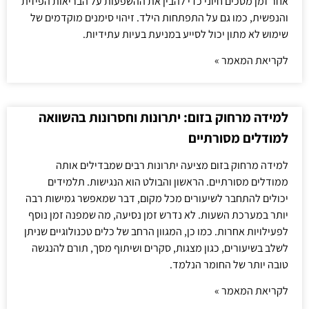
אחר זמן מסכים חיוני כדי להבין את ההשפעות על הבריאות הפיזית
והנפשית, כמו גם על התפתחות הילד. זיהוי סימנים מוקדמים של
שימוש לא מתון יכול לסייע במניעת בעיות עתידיות.
לקריאת המאמר »
למידה מרחוק בזום: יתרונות וחסרונות בהשוואה
למודלים מסורתיים
למידה מרחוק בזום מציעה יתרונות רבים שמבדילים אותה
ממודלים מסורתיים. הראשון והבולט הוא הנגישות. תלמידים
יכולים להתחבר לשיעורים מכל מקום, דבר שמאפשר גמישות רבה
יותר במערכת השעות. לא נדרש זמן נסיעה, מה שמפנה זמן נוסף
לפעילויות אחרות. כמו כן, המגוון הרחב של כלים טכנולוגיים שניתן
לשלב בשיעורים, כגון מצגות, סקרים ושיתוף מסך, תורם להנגשה
טובה יותר של החומר הנלמד.
לקריאת המאמר »