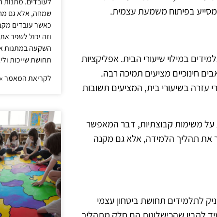
לעובדים. מתנות ח
 מסייע בפיתוח משמעת עצמית.
שמחה, אלא גם מחז
כאשר עובדים מקבל
וזה יכול לשפר את 
השקעה במתנות איכ
למידים במילוי שיעורי הבית. אפליקציות
תחושת שייכות וליצ
ים חינוכיים מציעים תמיכה רבה.
לקריאת המאמר »
 עזרה בשיעורי בית, המציעים תשובות
כמו דוקס Google לשיתוף והערות על משימות קבוצתיות, דבר המאפשר
ר את תהליך הלמידה, אלא גם מקנה
יק לתלמידים תחושת ביטחון עצמי
יד להבין שהכישלונות הם חלק מתהליך