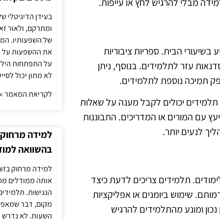
דה מבלי להרגיש לחץ או עייפות.
בעידן הדיגיטלי של
ומתרקם, ולאור זא
של השפעותיו. המעק
בשיעורי הבית. ספריות ציבוריות
את ההשפעות על הב
על התפתחות הילד.
דנאות עזר לתלמידים. בנוסף, ניתן
לא מתון יכול לסיי
פק תמיכה נוספת לתלמידים.
לקריאת המאמר »
תלמידים יכולים לקבל מענה על שאלות
עץ עם המורים או המדריכים. התבוננות
יך לנעים יותר.
למידה מרחוק ב
בהשוואה למוד
למידה מרחוק בזום
מודים. תלמידים צריכים לדעת כיצד
אותה ממודלים מסו
הנגישות. תלמידים
תם. שימוש ביומנים או אפליקציות
מקום, דבר שמאפש
 נכון ומונע מהתלמידים להרגיש
השעות. לא נדרש ז