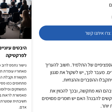
ם
רו איתנו קשר
היבטים עיוניי
לפרקטיקה
הספציפיים של התלמיד. חשוב להעריך
גישור נתפס לרוב כ
מאחוריו עומדת תש
ם. מעבר לכך, יש לשקול את סגנון
תקשורת וקבלת החל
תקבלו ההסברים וההנחיות.
מתחומים כמו פסיכו
המשחקים ופילוסופי
בהם הוא מתקשה, ובכך להכווין את
מאפשרת לראות בג
ם קשים להבנה? האם יש חומרים מסוימים
חשיבתית שמטרתה ש
יותר.
אדם.