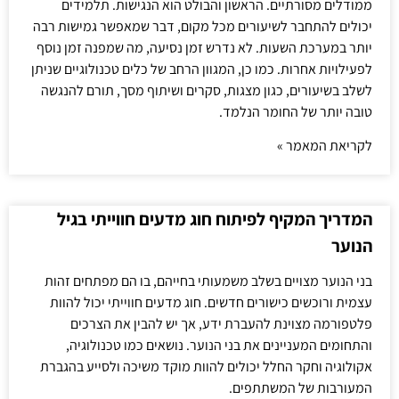
ממודלים מסורתיים. הראשון והבולט הוא הנגישות. תלמידים
יכולים להתחבר לשיעורים מכל מקום, דבר שמאפשר גמישות רבה
יותר במערכת השעות. לא נדרש זמן נסיעה, מה שמפנה זמן נוסף
לפעילויות אחרות. כמו כן, המגוון הרחב של כלים טכנולוגיים שניתן
לשלב בשיעורים, כגון מצגות, סקרים ושיתוף מסך, תורם להנגשה
טובה יותר של החומר הנלמד.
לקריאת המאמר »
המדריך המקיף לפיתוח חוג מדעים חווייתי בגיל
הנוער
בני הנוער מצויים בשלב משמעותי בחייהם, בו הם מפתחים זהות
עצמית ורוכשים כישורים חדשים. חוג מדעים חווייתי יכול להוות
פלטפורמה מצוינת להעברת ידע, אך יש להבין את הצרכים
והתחומים המעניינים את בני הנוער. נושאים כמו טכנולוגיה,
אקולוגיה וחקר החלל יכולים להוות מוקד משיכה ולסייע בהגברת
המעורבות של המשתתפים.