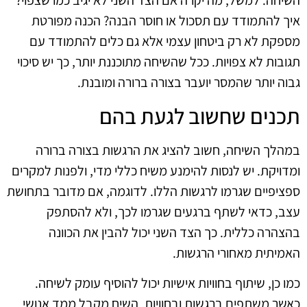
השיחה. למשל, מה יקרה אם הצד השני לא יגיב כמו שצפוי?
איך להתמודד עם תסכול או חוסר הבנה? הכנה מפורטת
מספקת לא רק ביטחון עצמי אלא גם כלים להתמודד עם
תגובות לא צפויות. ככל שהשיחה מתוכננת יותר, כך יש סיכוי
גבוה יותר שהמסר יועבר בצורה ברורה ומובנת.
תכנים שחשוב לגעת בהם
במהלך השיחה, חשוב להציג את הרגשות בצורה ברורה
ומדויקת. יש לנסות להימנע משיח כללי מדי, ולפנות למקרים
ספציפיים שגרמו לרגשות הללו. לדוגמה, אם מדובר בתחושת
עצב, כדאי לשתף ברגעים שגרמו לכך, ולא להסתפק
בהצהרה כללית. כך הצד השני יכול להבין את הכוונה
האמיתית מאחורי הרגשות.
כמו כן, שיתוף בחוויות אישיות יכול להוסיף עומק לשיחה.
כאשר משתפים ברגשות ובחוויות, השיח מקבל ממד אנושי