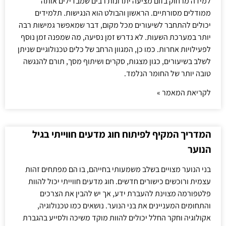
למידה מרחוק בזום מציעה יתרונות רבים שמבדילים אותה
ממודלים מסורתיים. הראשון והבולט הוא הנגישות. תלמידים
יכולים להתחבר לשיעורים מכל מקום, דבר שמאפשר גמישות רבה
יותר במערכת השעות. לא נדרש זמן נסיעה, מה שמפנה זמן נוסף
לפעילויות אחרות. כמו כן, המגוון הרחב של כלים טכנולוגיים שניתן
לשלב בשיעורים, כגון מצגות, סקרים ושיתוף מסך, תורם להנגשה
טובה יותר של החומר הנלמד.
לקריאת המאמר »
המדריך המקיף לפיתוח חוג מדעים חווייתי בגיל
הנוער
בני הנוער מצויים בשלב משמעותי בחייהם, בו הם מפתחים זהות
עצמית ורוכשים כישורים חדשים. חוג מדעים חווייתי יכול להוות
פלטפורמה מצוינת להעברת ידע, אך יש להבין את הצרכים
והתחומים המעניינים את בני הנוער. נושאים כמו טכנולוגיה,
אקולוגיה וחקר החלל יכולים להוות מוקד משיכה ולסייע בהגברת