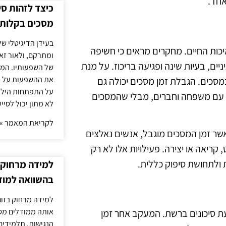
אחד.
כיצד לזהות ס
מסכים בקלות
בעידן הדיגיטלי של
כות החיים. מחקרים מראים כי חשיפה
ומתרקם, ולאור זא
יים, בעיות שינה ופגיעה בריכוז. על מנת
של השפעותיו. המעק
את ההשפעות על הב
מסכים. הגבלת זמן מסכים יכולה גם
על התפתחות הילד.
 עם משפחה וחברים, מבלי שהמסכים
לא מתון יכול לסיי
לקריאת המאמר »
שר זמן המסכים מוגבל, אנשים נאלצים
 קריאה או יצירה. פעילויות אלו לא רק
 ולתחושת סיפוק כללית.
למידה מרחוק ב
בהשוואה למוד
למידה מרחוק בזום
אותה ממודלים מסו
עת סיכונים ברשת. המעקב אחר זמן
הנגישות. תלמידים