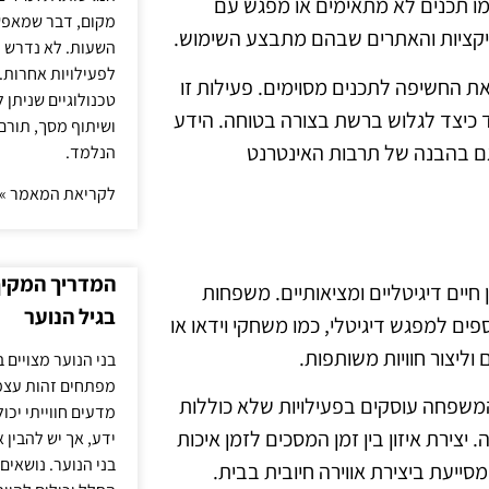
מו תכנים לא מתאימים או מפגש עם
מקום, דבר שמאפש
ליקציות והאתרים שבהם מתבצע השימוש.
השעות. לא נדרש ז
לפעילויות אחרות. 
את החשיפה לתכנים מסוימים. פעילות זו
טכנולוגיים שניתן 
 כיצד לגלוש ברשת בצורה בטוחה. הידע
ושיתוף מסך, תורם
גם בהבנה של תרבות האינטרנט
הנלמד.
לקריאת המאמר »
המדריך המקיף 
ן חיים דיגיטליים ומציאותיים. משפחות
בגיל הנוער
ים למפגש דיגיטלי, כמו משחקי וידאו או
ליצור חוויות משותפות.
בני הנוער מצויים 
מפתחים זהות עצמי
 המשפחה עוסקים בפעילויות שלא כוללות
מדעים חווייתי יכ
יצירת איזון בין זמן המסכים לזמן איכות
ידע, אך יש להבין 
בני הנוער. נושאים 
יעת ביצירת אווירה חיובית בבית.