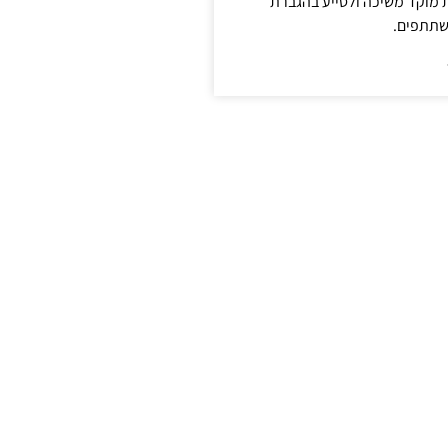
ת מוקד משיכה ולסייע בהגברת
שתתפים.