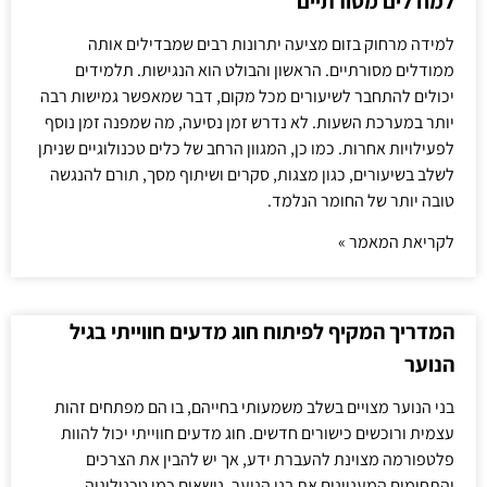
למודלים מסורתיים
למידה מרחוק בזום מציעה יתרונות רבים שמבדילים אותה
ממודלים מסורתיים. הראשון והבולט הוא הנגישות. תלמידים
יכולים להתחבר לשיעורים מכל מקום, דבר שמאפשר גמישות רבה
יותר במערכת השעות. לא נדרש זמן נסיעה, מה שמפנה זמן נוסף
לפעילויות אחרות. כמו כן, המגוון הרחב של כלים טכנולוגיים שניתן
לשלב בשיעורים, כגון מצגות, סקרים ושיתוף מסך, תורם להנגשה
טובה יותר של החומר הנלמד.
לקריאת המאמר »
המדריך המקיף לפיתוח חוג מדעים חווייתי בגיל
הנוער
בני הנוער מצויים בשלב משמעותי בחייהם, בו הם מפתחים זהות
עצמית ורוכשים כישורים חדשים. חוג מדעים חווייתי יכול להוות
פלטפורמה מצוינת להעברת ידע, אך יש להבין את הצרכים
והתחומים המעניינים את בני הנוער. נושאים כמו טכנולוגיה,