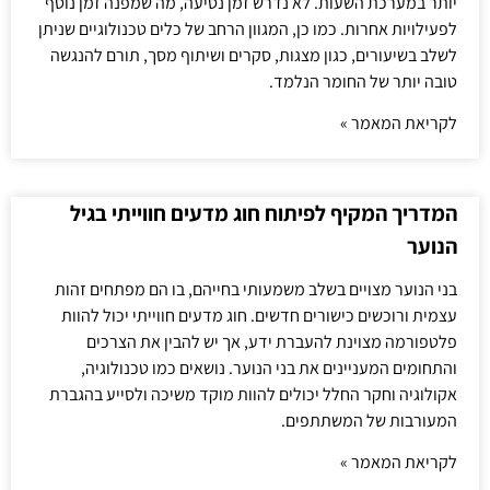
יותר במערכת השעות. לא נדרש זמן נסיעה, מה שמפנה זמן נוסף
לפעילויות אחרות. כמו כן, המגוון הרחב של כלים טכנולוגיים שניתן
לשלב בשיעורים, כגון מצגות, סקרים ושיתוף מסך, תורם להנגשה
טובה יותר של החומר הנלמד.
לקריאת המאמר »
המדריך המקיף לפיתוח חוג מדעים חווייתי בגיל
הנוער
בני הנוער מצויים בשלב משמעותי בחייהם, בו הם מפתחים זהות
עצמית ורוכשים כישורים חדשים. חוג מדעים חווייתי יכול להוות
פלטפורמה מצוינת להעברת ידע, אך יש להבין את הצרכים
והתחומים המעניינים את בני הנוער. נושאים כמו טכנולוגיה,
אקולוגיה וחקר החלל יכולים להוות מוקד משיכה ולסייע בהגברת
המעורבות של המשתתפים.
לקריאת המאמר »