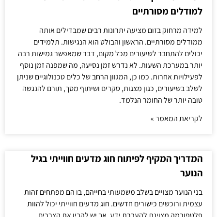
למודלים מסורתיים
למידה מרחוק בזום מציעה יתרונות רבים שמבדילים אותה
ממודלים מסורתיים. הראשון והבולט הוא הנגישות. תלמידים
יכולים להתחבר לשיעורים מכל מקום, דבר שמאפשר גמישות רבה
יותר במערכת השעות. לא נדרש זמן נסיעה, מה שמפנה זמן נוסף
לפעילויות אחרות. כמו כן, המגוון הרחב של כלים טכנולוגיים שניתן
לשלב בשיעורים, כגון מצגות, סקרים ושיתוף מסך, תורם להנגשה
טובה יותר של החומר הנלמד.
לקריאת המאמר »
המדריך המקיף לפיתוח חוג מדעים חווייתי בגיל
הנוער
בני הנוער מצויים בשלב משמעותי בחייהם, בו הם מפתחים זהות
עצמית ורוכשים כישורים חדשים. חוג מדעים חווייתי יכול להוות
פלטפורמה מצוינת להעברת ידע, אך יש להבין את הצרכים