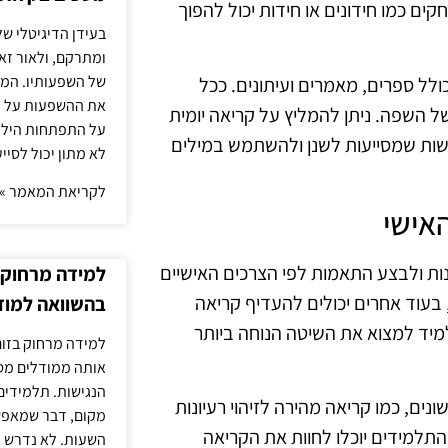
ם כמו חידונים או חידות יכול להפוך
בעידן הדיגיטלי של
ומתרקם, ולאור זא
של השפעותיו. המעק
ולל ספרים, מאמרים ועיתונים. ככל
את ההשפעות על הב
 השפה. ניתן להמליץ על קריאה יומית
על התפתחות הילד.
שות שמסייעות לשנן ולהשתמש במילים
לא מתון יכול לסיי
לקריאת המאמר »
אישי
נות ולבצע התאמות לפי הצרכים האישיים
למידה מרחוק ב
בעוד אחרים יכולים להעדיף קריאה
בהשוואה למוד
מיד למצוא את השיטה הנוחה ביותר
למידה מרחוק בזום
אותה ממודלים מסו
הנגישות. תלמידים
נים, כמו קריאה מהירה לזיהוי רעיונות
מקום, דבר שמאפש
התלמידים יוכלו לחוות את הקריאה
השעות. לא נדרש ז