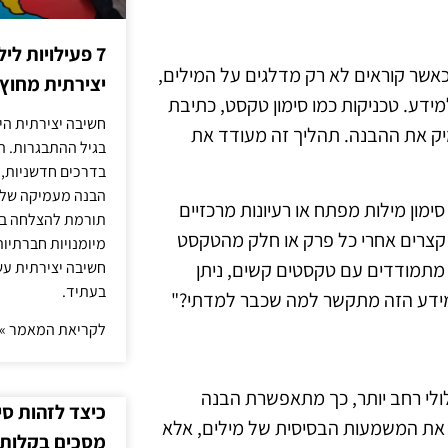
7 פעילויות ל
אשר קוראים לא רק מדלגים על המילים,
יצירתית מחוץ
ידע. טכניקות כמו סימון טקסט, כתיבת
חשיבה יצירתית היא
ק את ההבנה. תהליך זה מעודד את
בגיל ההתבגרות. ה
בדרכים חדשניות, 
הבנה מעמיקה של ה
מון מילות מפתח או רעיונות מרכזיים
תורמת להצלחה בלי
ם קצרים אחרי כל פרק או חלק מהטקסט
מיומנויות חברתיות
ם מתמודדים עם טקסטים קשים, ניתן
חשיבה יצירתית עש
בעתיד.
 המידע הזה מתקשר למה שכבר למדתי?"
לקריאת המאמר »
לולי רחב יותר, כך מתאפשרת הבנה
כיצד לזהות ס
את המשמעות הבסיסית של מילים, אלא
מסכים בקלות