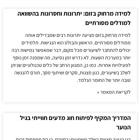
למידה מרחוק בזום: יתרונות וחסרונות בהשוואה
למודלים מסורתיים
למידה מרחוק בזום מציעה יתרונות רבים שמבדילים אותה
ממודלים מסורתיים. הראשון והבולט הוא הנגישות. תלמידים
יכולים להתחבר לשיעורים מכל מקום, דבר שמאפשר גמישות רבה
יותר במערכת השעות. לא נדרש זמן נסיעה, מה שמפנה זמן נוסף
לפעילויות אחרות. כמו כן, המגוון הרחב של כלים טכנולוגיים שניתן
לשלב בשיעורים, כגון מצגות, סקרים ושיתוף מסך, תורם להנגשה
טובה יותר של החומר הנלמד.
לקריאת המאמר »
המדריך המקיף לפיתוח חוג מדעים חווייתי בגיל
הנוער
בני הנוער מצויים בשלב משמעותי בחייהם, בו הם מפתחים זהות