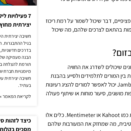
7 פעילויות ל
פציפיים, דבר שיכול לשמור על רמת ריכוז
יצירתית מחוץ
מות בהתאם לצרכים שלהם, מה שיכול
חשיבה יצירתית היא
בגיל ההתבגרות. ה
זום?
בדרכים חדשניות, 
הבנה מעמיקה של ה
תורמת להצלחה בלי
ים שיכולים לשדרג את החוויה
מיומנויות חברתיות
ת בין המורים לתלמידים ולסייע בהבנת
חשיבה יצירתית עש
החומר הנלמד. למשל, שימוש בלוחות שיתוף כמו Miro או Jamboard יכול לאפשר למורים להציג רעיונות
בעתיד.
פות מושגים, סיעור מוחות או שיתוף פעולה
לקריאת המאמר »
בנוסף, ישנם כלים המאפשרים למורים לבצע משובים בזמן אמת כמו Kahoot או Mentimeter. כלים אלו
כיצד לזהות ס
טיבית, מה שמחזק את המעורבות שלהם
מסכים בקלות