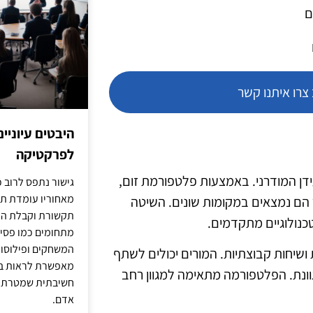
ם
רו איתנו קשר
היבטים עיוניי
לפרקטיקה
ן המודרני. באמצעות פלטפורמת זום,
גישור נתפס לרוב כ
מאחוריו עומדת תש
ר הם נמצאים במקומות שונים. השיטה
תקשורת וקבלת החל
כנולוגיים מתקדמים.
מתחומים כמו פסיכו
המשחקים ופילוסופי
ושיחות קבוצתיות. המורים יכולים לשתף
מאפשרת לראות בג
גוונת. הפלטפורמה מתאימה למגוון רחב
חשיבתית שמטרתה ש
אדם.