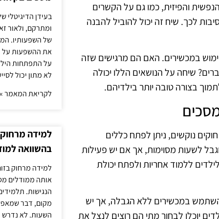
נפשית והפיזית, כמו גם על הקשרים
בעידן הדיגיטלי של
בות לכך. שיח זה יכול להוביל להבנה
ומתרקם, ולאור זא
של השפעותיו. המעק
את ההשפעות על הב
ימוש במכשירים. האם הם מרגישים שזה
על התפתחות הילד.
ים? שיחה על הנושאים הללו יכולה
לא מתון יכול לסיי
מוך בצורה טובה יותר בילדיהם.
לקריאת המאמר »
מסכים
למידה מרחוק ב
חוקים נוקשים, ניתן לפתח כללים
בהשוואה למוד
גבל לשעות מסוימות, אך אם יש פעילות
לילדים ללמוד אחריות ולפתח יכולת
למידה מרחוק בזום
אותה ממודלים מסו
הנגישות. תלמידים
 להשתמש במכשירים ללא הגבלה, אך יש
מקום, דבר שמאפש
ים יוכלו לבחור מתי הם רוצים לנצל את
השעות. לא נדרש ז