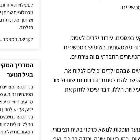
לפעילויות אחרות. 
כשירים.
טכנולוגיים שניתן 
ושיתוף מסך, תורם
הנלמד.
 במסכים. עידוד ילדים לעסוק
לקריאת המאמר »
הפחתה משמעותית בשימוש במכשירים.
כישורים החברתיים והיצירתיים.
המדריך המקיף 
יים שבהם ילדים יכולים לגלות את
בגיל הנוער
שר להם לפתח חברויות חדשות וליצור
בני הנוער מצויים 
לויות הללו, דבר שיכול לחזק את
מפתחים זהות עצמי
מדעים חווייתי יכ
ידע, אך יש להבין 
בני הנוער. נושאים 
החלל יכולים להוו
ער הופכות לנושא מרכזי בשיח הציבורי.
המעורבות של המ
ות, כמו בעיות שינה, ירידה בריכוז, ואף