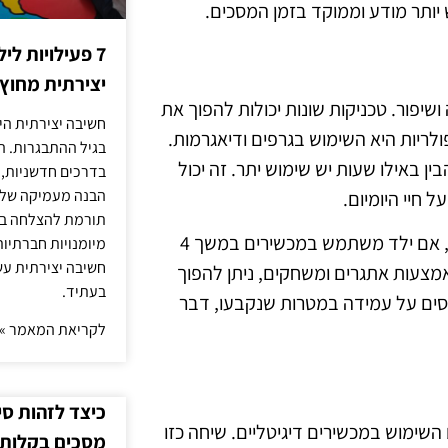
יותר מודע וממוקד בזמן המסכים.
7 פעילויות ל
יצירתית מחוץ
שיפור. טכניקות שונות יכולות להפוך את
חשיבה יצירתית היא
לריות היא השימוש בגרפים ודיאגרמות.
בגיל ההתבגרות. ה
בין באילו שעות יש שימוש יתר. זה יכול
בדרכים חדשניות, 
הבנה מעמיקה של ה
 חיי היומיום.
תורמת להצלחה בלי
טכניקות נוספות כוללות את הגדרת מטרות ברות השגה. לדוגמה, אם ילד משתמש במכשירים במשך 4
מיומנויות חברתיות
חשיבה יצירתית עש
אמצעות אתגרים ומשחקים, ניתן להפוך
בעתיד.
סים על עמידה במטרות שנקבעו, דבר
לקריאת המאמר »
כיצד לזהות ס
השימוש במכשירים דיגיטליים. שיחה כזו
מסכים בקלות