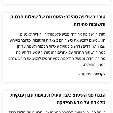
טורניר שליפה מהירה: האומנות של שאלות חכמות
ותשובות מהירות
טורניר "שליפה מהירה" מציע פלטפורמה ייחודית לאנשים
המעוניינים להציג את כישוריהם בשאלות ותשובות. מדובר באירוע
שבו מתמודדים נדרשים לשאול שאלות חכמות ולענות עליהן
במהירות, תוך תחרות עם אחרים. זהו טורניר שמעודד חשיבה
מהירה וחדה, ומספק הזדמנות למשתתפים להציג את הידע שלהם
במגוון תחומים.
לקריאת המאמר »
הבנת פני השטח: כיצד פעילות בועות סבון ענקיות
מלמדת על מדע הפיזיקה
בועות סבון הן תופעה מרהיבה הממחישה עקרונות פיזיקליים רבים.