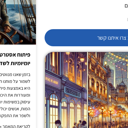
ם
רו איתנו קשר
פיתוח אסטרטג
יומיומיות לש
בזמן שאנו מנווטים 
לשמור על מוחנו ח
היא באמצעות פית
ומעוררות את היכול
עיסוק במשימות יו
המוח, אנשים יכו
ולשפר את התפקוד 
לקריאת המאמר »