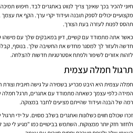
חיוני להכיר בכך שאינך צריך לנווט באתגרים לבד. חיפוש תמיכה 
מקצועיים יכולים לספק תובנה ועידוד יקרי ערך. הקף את עצמך 
תהסס לפנות לעזרה בעת הצורך.
כאשר אתה מתמודד עם קשיים, דיון במאבקים שלך עם מישהו ש
חדשה ולעזור לך למסגר מחדש את החשיבה שלך. בנוסף, קבלת מש
לזהות אזורים לשיפור ולפתח אסטרטגיות חדשות להצלחה.
תרגול חמלה עצמית
חמלה עצמית היא היבט מכריע בשמירה על גישה חיובית וצורת ח
המידה כלפי עצמך כשאתה מתמודד עם אתגרים, תרגל חמלה עצ
רמה של הבנה ועידוד שהייתם מציעים לחבר במצוקה.
זכרו שכולם חווים כשלונות ואתגרים בשלב מסוים. על ידי תרגול
ולחזור חזק יותר ממצוקות. השתמש בביטויים כמו "מגיע לי טוב
העצמי שלך ולטפח מערכת יחסים חיובית עם עצמך.