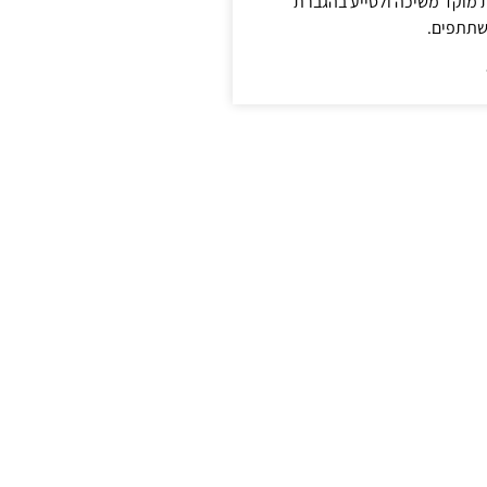
ת מוקד משיכה ולסייע בהגברת
שתתפים.