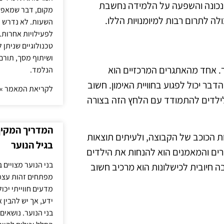
רה נכונה והשפעה על הלמידה נחשבת
מקום, דבר שמאפש
ה לתרום רבות למיומנויות הללו.
השעות. לא נדרש ז
לפעילויות אחרות. 
טכנולוגיים שניתן 
ושיתוף מסך, תורם
ר. אחד מהאתגרים המרכזיים הוא
הנלמד.
בר יכול לפגוע בחוויית האימון. חשוב
לקריאת המאמר »
ע לילדים להתמודד עם הלחץ הזה בצורה
המדריך המקיף 
ות הכוכב של הקבוצה, ולעיתים תוצאות
בגיל הנוער
ים והמאמנים הוא להנחות את הילדים
בני הנוער מצויים 
ה חיובית לכישלונות הוא מרכיב חשוב
מפתחים זהות עצמי
מדעים חווייתי יכ
ידע, אך יש להבין 
בני הנוער. נושאים 