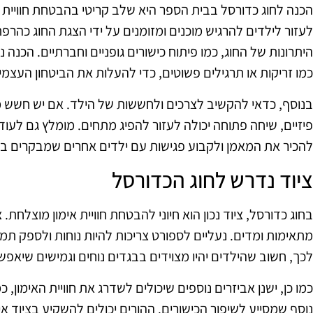
הכנה לחוג כדורסל בבית הספר היא שלב קריטי בהבטחת חוויית ספ
לעזור לילדים להרגיש מוכנים ומזומנים על ידי הצגת החוג כה
היתרונות של החוג, כמו פיתוח כישורים גופניים וחברתיים. הכנה נ
כמו זריקות או תרגילים פשוטים, כדי להעלות את הביטחון העצמי
בנוסף, כדאי להקשיב לצרכים ולחששות של הילד. אם יש חשש מ
פיזיים, שיחה פתוחה יכולה לעזור להפיג מתחים. מומלץ גם לעו
להכיר את המאמן ולקבוע פגישות עם ילדים אחרים שמבקרים בחוג
ציוד נדרש לחוג הכדורסל
בחוג כדורסל, ציוד נכון הוא חיוני להבטחת חוויית אימון מוצלחת. 
מתאימות ומדים. נעליים לספורט צריכות להיות נוחות ולספק תמ
לכך, חשוב שהילדים יהיו מצוידים בבגדים נוחים וגמישים שיאפש
כמו כן, ישנן אביזרים נוספים שיכולים לשדרג את חוויית האימון, כ
נוסף שמסייע לשיפור הכישורים. ההורים יכולים להשקיע בציוד איכ