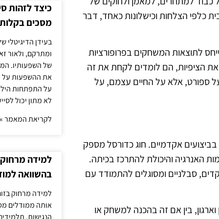
ל כבוד למתחרים, למאמן ולחוקים של
כיצד לזהות ס
ית כלפי הצלחות וכישלונות כאחד, דבר
מסכים בקלות
בעידן הדיגיטלי של
יחס לתוצאות המשחקים בפרופורציות
ומתרקם, ולאור זא
של השפעותיו. המעק
את הציפיות, הם לומדים לקחת את זה
את ההשפעות על הב
ל ספורט, אלא על החיים עצמם, על
על התפתחות הילד.
לא מתון יכול לסיי
לקריאת המאמר »
 בביצועים אקדמיים. חוג כדורסל מספק
ות האנרגיה והיכולת להתרכז בכיתה.
למידה מרחוק ב
קדים, סבלניים ומסוגלים להתמודד עם
בהשוואה למוד
למידה מרחוק בזום
אותה ממודלים מסו
וארגון, בין אם זה בהכנה למשחק או
הנגישות. תלמידים