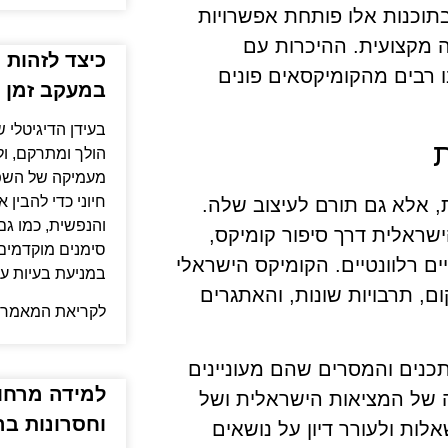
תוכנות אלו פותחת אפשרויות
 מקצועית. ההיכרות עם
כיצד לזהות 
בו רבים מהקומיקסאים פונים
במעקב זמן 
בעידן הדיגיטלי 
הולך ומתרקם, ו
מעמיקה של השפע
חיוני כדי להבין
 אלא גם תורם לעיצוב שלה.
והנפשית, כמו גם
שראלית דרך סיפור קומיקס,
סימנים מוקדמים 
ם רלוונטיים. הקומיקס הישראלי
במניעת בעיות עת
ם, תרבויות שונות, והאתגרים
לקריאת המאמר 
נים והמסרים שהם מעוניינים
למידה מרחוק
ה של המציאות הישראלית ושל
וחסרונות בה
ות ולעורר דיון על נושאים