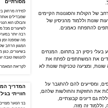
מסורתיים
.
למידה מרחוק בזו
רחב של הקולות והסגנונות הקיימים
שמבדילים אותה 
ות שונות וללמוד מהניסיון של
והבולט הוא הנגי
תפים להתפתח כאמנים.
לשיעורים מכל מ
רבה יותר במערכ
מה שמפנה זמן נו
המגוון הרחב של 
בעלי ניסיון רב בתחום. המנחים
בשיעורים, כגון 
להנגשה טובה יו
ודדים את המשתתפים לפתח את
נות, ומציעה טכניקות שונות לא
לקריאת המאמר 
ם, ומסייעים להם להתגבר על
המדריך המק
ות את החוזקות והחולשות שלהם,
חווייתי בגיל
לת גם דיונים קבוצתיים,
בני הנוער מצויי
וללמוד זה מזה.