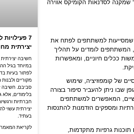
 שמקנה לסדנאות הקומיקס אווירה
7 פעילויות 
ה, שמסייעות למשתתפים לפתח את
יצירתית מחו
, המשתתפים לומדים על תהליך
משות ככלים חיוניים, ומאפשרות
חשיבה יצירתית ה
במיוחד בגיל הה
יקת.
לפתור בעיות בדר
ם של קומפוזיציה, שימוש
מקוריים ולבנות
סביבם. חשיבה ז
פן שבו ניתן להעביר סיפור בצורה
בלימודים, אלא ג
שיים, המאפשרים למשתתפים
חברתיות ורגשיות
רתיות ומספקים הזדמנות להתנסות
יצירתית עשוי לה
בעתיד.
לקריאת המאמר 
תוכנות גרפיות מתקדמות,