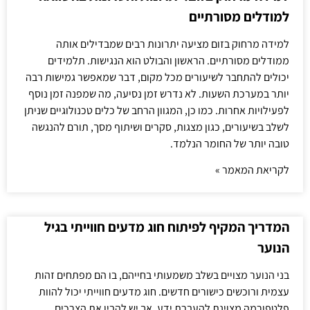
למודלים מסורתיים
למידה מרחוק בזום מציעה יתרונות רבים שמבדילים אותה
ממודלים מסורתיים. הראשון והבולט הוא הנגישות. תלמידים
יכולים להתחבר לשיעורים מכל מקום, דבר שמאפשר גמישות רבה
יותר במערכת השעות. לא נדרש זמן נסיעה, מה שמפנה זמן נוסף
לפעילויות אחרות. כמו כן, המגוון הרחב של כלים טכנולוגיים שניתן
לשלב בשיעורים, כגון מצגות, סקרים ושיתוף מסך, תורם להנגשה
טובה יותר של החומר הנלמד.
לקריאת המאמר »
המדריך המקיף לפיתוח חוג מדעים חווייתי בגיל
הנוער
בני הנוער מצויים בשלב משמעותי בחייהם, בו הם מפתחים זהות
עצמית ורוכשים כישורים חדשים. חוג מדעים חווייתי יכול להוות
פלטפורמה מצוינת להעברת ידע, אך יש להבין את הצרכים