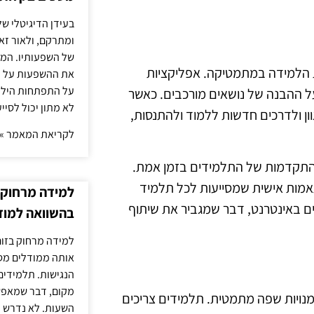
בעידן הדיגיטלי של
ומתרקם, ולאור זא
של השפעותיו. המעק
ית הלמידה במתמטיקה. אפליקציות
את ההשפעות על הב
על התפתחות הילד.
על ההבנה של נושאים מורכבים. כאשר
לא מתון יכול לסיי
ן ולדרכים חדשות ללמוד ולהתנסות,
לקריאת המאמר »
ההתקדמות של התלמידים בזמן אמת.
תאמות אישית שמסייעות לכל תלמיד
למידה מרחוק ב
ים באינטרנט, דבר שמגביר את שיתוף
בהשוואה למוד
למידה מרחוק בזום
אותה ממודלים מסו
הנגישות. תלמידים
מקום, דבר שמאפש
נויות שפה מתמטית. תלמידים צריכים
השעות. לא נדרש ז