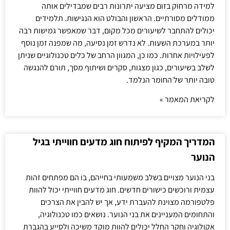
למידה מרחוק בזום מציעה יתרונות רבים שמבדילים אותה
ממודלים מסורתיים. הראשון והבולט הוא הנגישות. תלמידים
יכולים להתחבר לשיעורים מכל מקום, דבר שמאפשר גמישות רבה
יותר במערכת השעות. לא נדרש זמן נסיעה, מה שמפנה זמן נוסף
לפעילויות אחרות. כמו כן, המגוון הרחב של כלים טכנולוגיים שניתן
לשלב בשיעורים, כגון מצגות, סקרים ושיתוף מסך, תורם להנגשה
טובה יותר של החומר הנלמד.
לקריאת המאמר »
המדריך המקיף לפיתוח חוג מדעים חווייתי בגיל
הנוער
בני הנוער מצויים בשלב משמעותי בחייהם, בו הם מפתחים זהות
עצמית ורוכשים כישורים חדשים. חוג מדעים חווייתי יכול להוות
פלטפורמה מצוינת להעברת ידע, אך יש להבין את הצרכים
והתחומים המעניינים את בני הנוער. נושאים כמו טכנולוגיה,
אקולוגיה וחקר החלל יכולים להוות מוקד משיכה ולסייע בהגברת