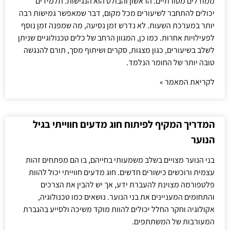
ממודלים מסורתיים. הראשון והבולט הוא הנגישות. תלמידים
יכולים להתחבר לשיעורים מכל מקום, דבר שמאפשר גמישות רבה
יותר במערכת השעות. לא נדרש זמן נסיעה, מה שמפנה זמן נוסף
לפעילויות אחרות. כמו כן, המגוון הרחב של כלים טכנולוגיים שניתן
לשלב בשיעורים, כגון מצגות, סקרים ושיתוף מסך, תורם להנגשה
טובה יותר של החומר הנלמד.
לקריאת המאמר »
המדריך המקיף לפיתוח חוג מדעים חווייתי בגיל
הנוער
בני הנוער מצויים בשלב משמעותי בחייהם, בו הם מפתחים זהות
עצמית ורוכשים כישורים חדשים. חוג מדעים חווייתי יכול להוות
פלטפורמה מצוינת להעברת ידע, אך יש להבין את הצרכים
והתחומים המעניינים את בני הנוער. נושאים כמו טכנולוגיה,
אקולוגיה וחקר החלל יכולים להוות מוקד משיכה ולסייע בהגברת
המעורבות של המשתתפים.