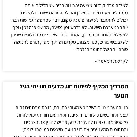
למידה מרחוק בזום מציעה יתרונות רבים שמבדילים אותה
ממודלים מסורתיים. הראשון והבולט הוא הנגישות. תלמידים
יכולים להתחבר לשיעורים מכל מקום, דבר שמאפשר גמישות רבה
יותר במערכת השעות. לא נדרש זמן נסיעה, מה שמפנה זמן נוסף
לפעילויות אחרות. כמו כן, המגוון הרחב של כלים טכנולוגיים שניתן
לשלב בשיעורים, כגון מצגות, סקרים ושיתוף מסך, תורם להנגשה
טובה יותר של החומר הנלמד.
לקריאת המאמר »
המדריך המקיף לפיתוח חוג מדעים חווייתי בגיל
הנוער
בני הנוער מצויים בשלב משמעותי בחייהם, בו הם מפתחים זהות
עצמית ורוכשים כישורים חדשים. חוג מדעים חווייתי יכול להוות
פלטפורמה מצוינת להעברת ידע, אך יש להבין את הצרכים
והתחומים המעניינים את בני הנוער. נושאים כמו טכנולוגיה,
אקולוגיה וחקר החלל יכולים להוות מוקד משיכה ולסייע בהגברת