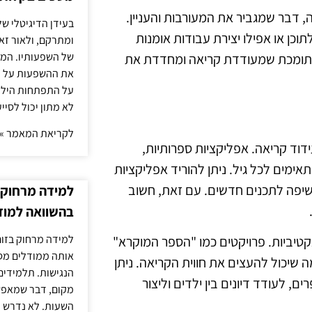
, דבר שמגביר את המעורבות והעניין.
בעידן הדיגיטלי של
וכן או אפילו יצירת עבודות אומנות
ומתרקם, ולאור זא
של השפעותיו. המעק
ה תומכת שמעודדת קריאה ומחדדת את
את ההשפעות על הב
על התפתחות הילד.
לא מתון יכול לסיי
לקריאת המאמר »
ידוד קריאה. אפליקציות ספרותיות,
אימים לכל גיל. ניתן להוריד אפליקציות
שיפה לתכנים חדשים. עם זאת, חשוב
למידה מרחוק ב
בהשוואה למוד
למידה מרחוק בזום
ראקטיביות. פרויקטים כמו "הספר המוקרא"
אותה ממודלים מסו
שיכול להעצים את חווית הקריאה. ניתן
הנגישות. תלמידים
לעודד דיונים בין ילדים וליצור
מקום, דבר שמאפש
השעות. לא נדרש ז