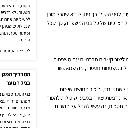
מקום, דבר שמאפש
השעות. לא נדרש ז
לפני הטיול. כך ניתן לוודא שהכל מוכן
לפעילויות אחרות. 
 על הצרכים של כל בני המשפחה, כך שכל
טכנולוגיים שניתן 
ושיתוף מסך, תורם
הנלמד.
לקריאת המאמר »
ם ליצור קשרים חברתיים עם משפחות
יתקל במשפחות נוספות, מה שמאפשר
המדריך המקיף 
בגיל הנוער
לשחק יחד, וליצור תחושת שייכות
בני הנוער מצויים 
או סדנאות יצירה בטבע, שיכולות להפוך
מפתחים זהות עצמי
 נוספות, זה עשוי להקל על ההורים
מדעים חווייתי יכ
ידע, אך יש להבין 
בני הנוער. נושאים 