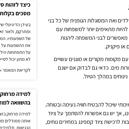
כיצד לזהות ס
מסכים בקלות
דים ואת המסוגלות הגופנית של כל בני
בעידן הדיגיטלי של
 להיות מתאימים יותר למשפחות עם
ומתרקם, ולאור זא
ה מאפשרים לבני המשפחה ליהנות
של השפעותיו. המעק
את ההשפעות על הב
או פיקניק.
על התפתחות הילד.
עם מקומות מקורים או מוגנים עשויים
לא מתון יכול לסיי
רות מים. כדאי גם לבדוק אם ישנם
לקריאת המאמר »
ינוחים במהלך הטיול.
למידה מרחוק ב
בהשוואה למוד
תי שיכול להבטיח חוויה נעימה ובטוחה.
ינג, אך יש גם אפשרות להסתמך על ציוד
למידה מרחוק בזום
אותה ממודלים מסו
ת לרכישת ציוד קמפינג במחירים נוחים,
הנגישות. תלמידים