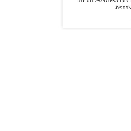
ת מוקד משיכה ולסייע בהגברת
שתתפים.