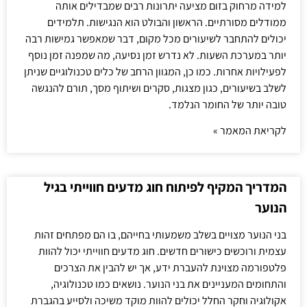
למידה מרחוק בזום מציעה יתרונות רבים שמבדילים אותה
ממודלים מסורתיים. הראשון והבולט הוא הנגישות. תלמידים
יכולים להתחבר לשיעורים מכל מקום, דבר שמאפשר גמישות רבה
יותר במערכת השעות. לא נדרש זמן נסיעה, מה שמפנה זמן נוסף
לפעילויות אחרות. כמו כן, המגוון הרחב של כלים טכנולוגיים שניתן
לשלב בשיעורים, כגון מצגות, סקרים ושיתוף מסך, תורם להנגשה
טובה יותר של החומר הנלמד.
לקריאת המאמר »
המדריך המקיף לפיתוח חוג מדעים חווייתי בגיל
הנוער
בני הנוער מצויים בשלב משמעותי בחייהם, בו הם מפתחים זהות
עצמית ורוכשים כישורים חדשים. חוג מדעים חווייתי יכול להוות
פלטפורמה מצוינת להעברת ידע, אך יש להבין את הצרכים
והתחומים המעניינים את בני הנוער. נושאים כמו טכנולוגיה,
אקולוגיה וחקר החלל יכולים להוות מוקד משיכה ולסייע בהגברת