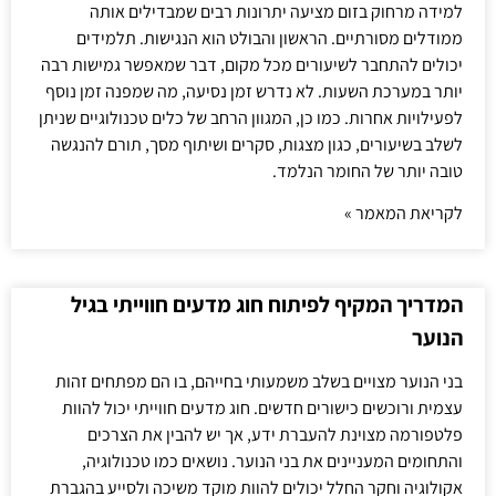
למידה מרחוק בזום מציעה יתרונות רבים שמבדילים אותה
ממודלים מסורתיים. הראשון והבולט הוא הנגישות. תלמידים
יכולים להתחבר לשיעורים מכל מקום, דבר שמאפשר גמישות רבה
יותר במערכת השעות. לא נדרש זמן נסיעה, מה שמפנה זמן נוסף
לפעילויות אחרות. כמו כן, המגוון הרחב של כלים טכנולוגיים שניתן
לשלב בשיעורים, כגון מצגות, סקרים ושיתוף מסך, תורם להנגשה
טובה יותר של החומר הנלמד.
לקריאת המאמר »
המדריך המקיף לפיתוח חוג מדעים חווייתי בגיל
הנוער
בני הנוער מצויים בשלב משמעותי בחייהם, בו הם מפתחים זהות
עצמית ורוכשים כישורים חדשים. חוג מדעים חווייתי יכול להוות
פלטפורמה מצוינת להעברת ידע, אך יש להבין את הצרכים
והתחומים המעניינים את בני הנוער. נושאים כמו טכנולוגיה,
אקולוגיה וחקר החלל יכולים להוות מוקד משיכה ולסייע בהגברת