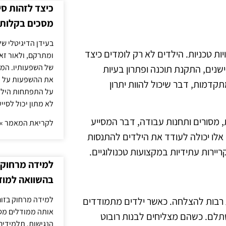
כיצד לזהות ס
מסכים בקלות
בעידן הדיגיטלי של
ות טכניות. הילדים לא רק לומדים כיצד
ומתרקם, ולאור זא
של השפעותיו. המעק
ישנים, התקנת תוכנה ופתרון בעיות
את ההשפעות על הב
מתקדמות, דבר שיכול להוות יתרון
על התפתחות הילד.
לא מתון יכול לסיי
, מסורים ותחנות עבודה, דבר המסייע
לקריאת המאמר »
אלו יכולה לעודד את הילדים להתנסות
ריירות עתידיות במקצועות טכנולוגיים.
למידה מרחוק ב
בהשוואה למוד
למידה מרחוק בזום
ת רבות להצלחה. כאשר ילדים מתמודדים
אותה ממודלים מסו
לם. כשהם מצליחים לבנות רובוט
הנגישות. תלמידים