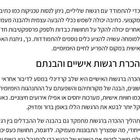
כדי להתמודד עם רגשות שליליים, ניתן לנסות טכניקות כמו כתיבה
מקצועי. כתיבה יכולה לשמש ככלי להבעה עצמית ולהבנה מעמיק
אחרים יכולה להקל על תחושות כבדות ולספק פרספקטיבות חדשו
למומחה עשויה להציע כלים נוספים להתמודדות. כך, ניתנת האפש
אישית במקום להפריע לחיים היומיומיים.
הכרת רגשות אישיים והבנתם
הכרה ברגשות האישיים היא שלב קרדינלי במסע לדיבור אחראי על
שונים, הבנה של מקורותיהם והשפעתם על ההתנהגות היומיומית. 
כמו חוויות אישיות, מערכות יחסים או אפילו אירועים חיצוניים.
קל יותר לבטא את הרגשות הללו באופן ברור ומדויק.
תהליך ההכרה ברגשות מתמקד גם בהבנה של ההבדלים בין רגשות ש
ייחודי, מה שמצריך התבוננות מעמיקה. לדוגמה, תחושת כעס יכ
ולכן חשוב לזהות את השורש של הרגש כדי להתנהל נכון בשיח על