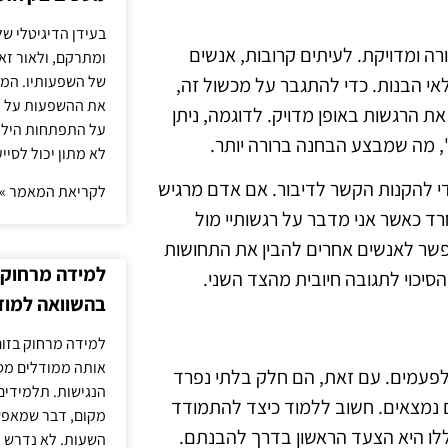
בעידן הדיגיטלי של
ה ומדויקת. לעיתים קרובות, אנשים
ומתרקם, ולאור זא
של השפעותיו. המעק
י הבנות. כדי להתגבר על מכשול זה,
את ההשפעות על הב
הרגשות באופן מדויק. לדוגמה, ניתן
על התפתחות הילד.
, מה שמבצע הבחנה ברורה יותר.
לא מתון יכול לסיי
י להקנות הקשר לדיבור. אם אדם מרגיש
לקריאת המאמר »
חרד כאשר אני מדבר על רגשותיי מול
אפשר לאנשים אחרים להבין את התחושות
למידה מרחוק ב
 הסיכוי לתגובה חיובית מהצד השני.
בהשוואה למוד
למידה מרחוק בזום
אותה ממודלים מסו
 לפעמים. עם זאת, הם חלק בלתי נפרד
הנגישות. תלמידים
 נמצאים. חשוב ללמוד כיצד להתמודד
מקום, דבר שמאפש
ללו היא הצעד הראשון בדרך להבנתם.
השעות. לא נדרש ז