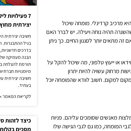
7 פעילויות ל
א מרכיב קרדינלי. מומחה שיכול
יצירתית מחוץ
השגרה תהיה נוחה ויעילה. יש לברר האם
חשיבה יצירתית היא
 זה מתאים יותר לסגנון החיים. כך ניתן
בגיל ההתבגרות. ה
בדרכים חדשניות, 
הבנה מעמיקה של ה
דאו או ייעוץ טלפוני, מה שיכול להקל על
תורמת להצלחה בלי
ות מרחוק עשויה להיות יתרון
מיומנויות חברתיות
חשיבה יצירתית עש
ום למקום. חשוב לוודא שהמומחה יוכל
בעתיד.
לקריאת המאמר »
לצות מאנשים שסומכים עליהם. פניות
כיצד לזהות ס
בי המומחה, כמו גם לגבי הגישה שלו
מסכים בקלות