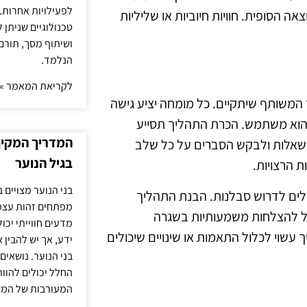
לפעילויות אחרות. 
ה הסופית. חוויות חיוביות או שליליות
טכנולוגיים שניתן 
ושיתוף מסך, תורם
הנלמד.
לקריאת המאמר »
משותף שיתקיים. כל מומחה יציע גישה
ן הוא משתמש. הכרת התהליך תסייע
המדריך המקיף 
ול שאלות ולבקש הסברים על כל שלב
בגיל הנוער
 הרצויות.
בני הנוער מצויים 
לים לדרוש סבלנות. הבנת התהליך
מפתחים זהות עצמי
יל להצלחות משמעותיות בשגרה
מדעים חווייתי יכ
 עשוי לכלול התאמות או שינויים שיכולים
ידע, אך יש להבין 
בני הנוער. נושאים 
החלל יכולים להוו
המעורבות של המ