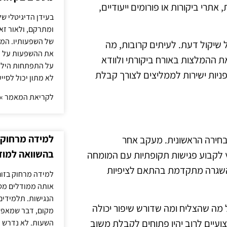
תרי ביקורות או פורומים ייעודיים,
בעידן הדיגיטלי של
ומתרקם, ולאור זא
של השפעותיו. המעק
ל שיקול דעת. לעיתים קרובות, מה
את ההשפעות על הב
ת ההמלצות באורח ביקורתי ולוודא
על התפתחות הילד.
ניות ישירות לממליצים לצורך קבלת
לא מתון יכול לסיי
לקריאת המאמר »
למידה מרחוק ב
בחירה הראשונית. מעקב אחר
בהשוואה למוד
לקבוע פגישות תקופתיות עם המומחה
שהשגרה מתקדמת בהתאם לציפיות
למידה מרחוק בזום
אותה ממודלים מסו
הנגישות. תלמידים
מה שהצליח ומה שדורש שיפור יכולה
מקום, דבר שמאפש
עיים לרוב יהיו פתוחים לקבלת משוב
השעות. לא נדרש ז