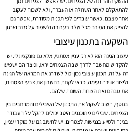
ההשקיה וההזנה של הצמחים. יש לאפשר לצמחים זמן
להתאקלם לאחר השתלה או העברה, ולא לשכוח לעקוב
אחר מצבם. כאשר עובדים לפי תכנית מסודרת, אפשר גם
להפיק את המירב מכל שלב בעבודה ולשמור על סדר וארגון.
השקעה בתכנון עיצובי
עיצוב הגינה הוא לא רק עניין אסתטי, אלא גם פונקציונלי. יש
להקדיש מחשבה לדרך שבה הצמחים יראו, וכיצד הם ישפיעו
זה על זה. תכנון עיצובי נכון יכול לשדרג את המראה של הגינה
וליצור אווירה נעימה. כדאי לקחת בחשבון את צבעי הצמחים,
את גובהם ואת הצורות השונות שלהם.
בנוסף, חשוב לשקול את התכנון של השבילים והמרחבים בין
הצמחים. שבילים מתוכננים היטב יכולים להקל על העבודה
בגינה ולסייע בנגישות לצמחים. יש לחשוב גם על מוקדי עניין,
כמו פינות ישיבה או מזרקות, שיכולים להוסיף ערך מוסף