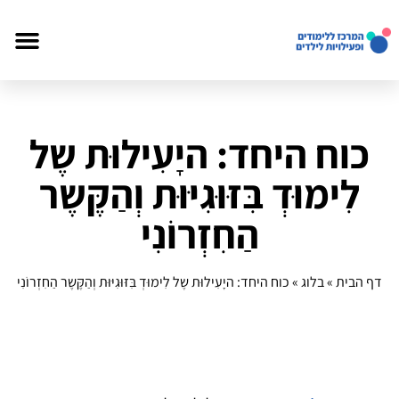
כוח היחד: היָעִילוּת שֶל
לִימוּדְ בִּזּוּגִיּוּת וְהַקֶּשֶר
הַחִזְרוֹנִי
דף הבית
»
בלוג
»
כוח היחד: היָעִילוּת שֶל לִימוּדְ בִּזּוּגִיּוּת וְהַקֶּשֶר הַחִזְרוֹנִי