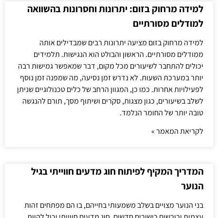
למידה מרחוק בזום: יתרונות וחסרונות בהשוואה
למודלים מסורתיים
למידה מרחוק בזום מציעה יתרונות רבים שמבדילים אותה
ממודלים מסורתיים. הראשון והבולט הוא הנגישות. תלמידים
יכולים להתחבר לשיעורים מכל מקום, דבר שמאפשר גמישות רבה
יותר במערכת השעות. לא נדרש זמן נסיעה, מה שמפנה זמן נוסף
לפעילויות אחרות. כמו כן, המגוון הרחב של כלים טכנולוגיים שניתן
לשלב בשיעורים, כגון מצגות, סקרים ושיתוף מסך, תורם להנגשה
טובה יותר של החומר הנלמד.
לקריאת המאמר »
המדריך המקיף לפיתוח חוג מדעים חווייתי בגיל
הנוער
בני הנוער מצויים בשלב משמעותי בחייהם, בו הם מפתחים זהות
עצמית ורוכשים כישורים חדשים. חוג מדעים חווייתי יכול להוות