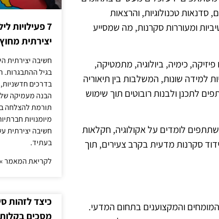
ם, סדנאות טכנולוגיות, והרצאות
7 פעילויות ל
ביות ומעוררות סקרנות, מה שמסייע
יצירתית מחוץ
חשיבה יצירתית היא
זיקה, כימיה, ביולוגיה, מתמטיקה,
בגיל ההתבגרות. ה
למידה שונות, המשלבות בין תיאוריה
בדרכים חדשניות, 
ם לתכנן ולבנות רובוטים תוך שימוש
הבנה מעמיקה של ה
תורמת להצלחה בלי
מיומנויות חברתיות
משתתפים לומדים על אקולוגיה, חקלאות
חשיבה יצירתית עש
בעתיד.
עידוד סקרנות מדעית בקרב צעירים, תוך
לקריאת המאמר »
כיצד לזהות ס
המומחים והמקצוענים בתחום המדעי.
מסכים בקלות