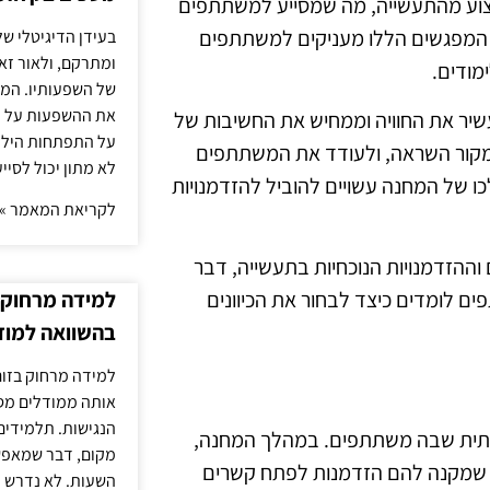
צוע מהתעשייה, מה שמסייע למשתתפים
. המפגשים הללו מעניקים למשתתפים
בעידן הדיגיטלי של
ומתרקם, ולאור זא
מודים.
של השפעותיו. המעק
את ההשפעות על הב
שיר את החוויה וממחיש את החשיבות של
על התפתחות הילד.
 מקור השראה, ולעודד את המשתתפים
לא מתון יכול לסיי
ו של המחנה עשויים להוביל להזדמנויות
לקריאת המאמר »
וההזדמנויות הנוכחיות בתעשייה, דבר
למידה מרחוק ב
ם לומדים כיצד לבחור את הכיוונים
בהשוואה למוד
למידה מרחוק בזום
אותה ממודלים מסו
הנגישות. תלמידים
רתית שבה משתתפים. במהלך המחנה,
מקום, דבר שמאפש
ר שמקנה להם הזדמנות לפתח קשרים
השעות. לא נדרש ז