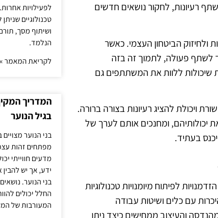
שתף רעיונות, לחקור נושאים חדשים
לפעילויות אחרות. 
טכנולוגיים שניתן 
ושיתוף מסך, תורם
 ולחיזוק הביטחון העצמי. כאשר
הנלמד.
ד לשתף פעולה, לתמוך זה בזה
לקריאת המאמר »
ות שיכולות ללוות את המשתתפים גם
המדריך המקיף 
רת ויכולת להציג רעיונות בצורה ברורה.
בגיל הנוער
 יכולותיהם, ומחנכים אותם לערך של
בני הנוער מצויים 
כנס בעתיד.
מפתחים זהות עצמי
מדעים חווייתי יכ
ידע, אך יש להבין 
בני הנוער. נושאים 
מנויות לפיתוח מיומנויות טכנולוגיות
החלל יכולים להוו
יכרות עם כלים ושיטות עבודה
המעורבות של המ
בתחום התכנות, המהנדסה והעיצוב ממחישים כיצד ניתן