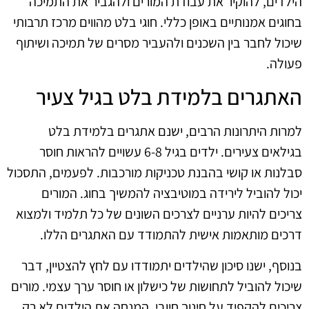
הילדים, להוקיר את עבודת המורים ולהגביר את התמיכה
בחוגים אמנותיים באופן כללי. חוגי בלט מהווים מרכז תרבותי
שיכול לחבר בין השכנים ולהעביר מסרים של תמיכה ושיתוף
פעולה.
האתגרים בלמידת בלט בגיל צעיר
למרות היתרונות הרבים, ישנם אתגרים בלמידת בלט
בגילאים צעירים. ילדים בגיל 6-8 עשויים להראות חוסר
סבלנות או קושי בהבנת טכניקות מורכבות. לפעמים, התסכול
יכול להוביל לירידה במוטיבציה להמשיך בחוג. המורים
צריכים להיות ערניים לצרכים השונים של כל תלמיד ולמצוא
דרכים מותאמות אישית להתמודד עם האתגרים הללו.
בנוסף, ישנו סיכון שהילדים יתמודדו עם לחץ להצטיין, דבר
שיכול להוביל לתחושות של כישלון או חוסר ערך עצמי. מורים
צריכים להקפיד על חינוך חיובי, המנחה את הילדים לא רק