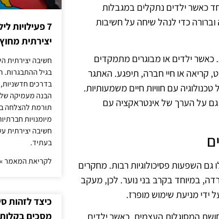
וחד כאשר ילדים נתקלים במגבלות
ברורה כדי לנהל שיחה על חשיבות
7 פעילויות ל
יצירתית מחוץ
ת. כאשר ילדים או מבוגרים מתמקדים
חשיבה יצירתית היא
, קריאה או חיי חברה, תיפגע. האתגר
בגיל ההתבגרות. ה
בדרכים חדשניות, 
טכנולוגיה עם חוויות חיים משמעותיות.
הבנה מעמיקה של ה
 גם על הערך של אינטראקציה עם
תורמת להצלחה בלי
מיומנויות חברתיות
חשיבה יצירתית עש
ם
בעתיד.
לקריאת המאמר »
ו גם השפעות פסיכולוגיות רבות. מחקרים
דה, במיוחד בקרב בני נוער. לכן, מעקב
 ידי מניעת שימוש מופרז.
כיצד לזהות ס
מסכים בקלות
ושת המסוגלות העצמית. כאשר ילדים