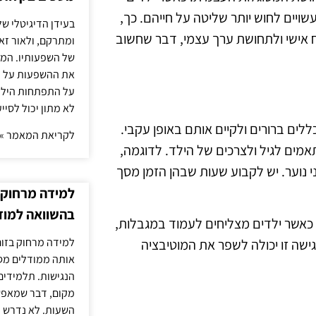
ויים לחוש יותר שליטה על חייהם. כך,
בעידן הדיגיטלי של
 אישי ולתחושת ערך עצמי, דבר שחשוב
ומתרקם, ולאור זא
של השפעותיו. המעק
את ההשפעות על הב
על התפתחות הילד.
לא מתון יכול לסיי
לים ברורים ולקיים אותם באופן עקבי.
לקריאת המאמר »
אמים לגיל ולצרכים של הילד. לדוגמה,
 נוער. יש לקבוע שעות שבהן הזמן מסך
למידה מרחוק ב
בהשוואה למוד
 כאשר ילדים מצליחים לעמוד במגבלות,
למידה מרחוק בזום
גישה זו יכולה לשפר את המוטיבציה
אותה ממודלים מסו
הנגישות. תלמידים
מקום, דבר שמאפש
השעות. לא נדרש ז