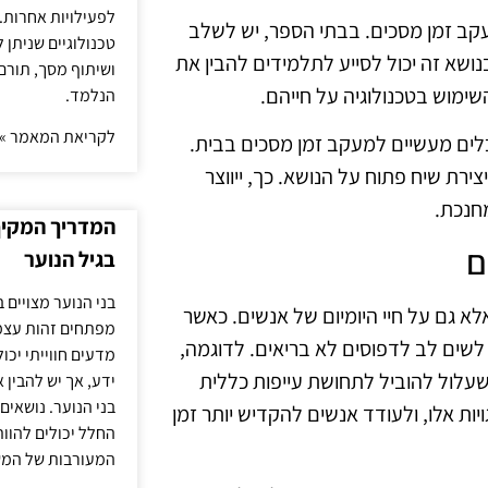
לפעילויות אחרות. 
קב זמן מסכים. בבתי הספר, יש לשלב
טכנולוגיים שניתן 
נושא זה יכול לסייע לתלמידים להבין את
ושיתוף מסך, תורם
מוש בטכנולוגיה על חייהם.
הנלמד.
לקריאת המאמר »
 כלים מעשיים למעקב זמן מסכים בבית.
ירת שיח פתוח על הנושא. כך, ייווצר
מחנכת.
המדריך המקיף 
ם
בגיל הנוער
בני הנוער מצויים 
א גם על חיי היומיום של אנשים. כאשר
מפתחים זהות עצמי
שים לב לדפוסים לא בריאים. לדוגמה,
מדעים חווייתי יכ
עלול להוביל לתחושת עייפות כללית
ידע, אך יש להבין 
בני הנוער. נושאים 
ות אלו, ולעודד אנשים להקדיש יותר זמן
החלל יכולים להוו
המעורבות של המ