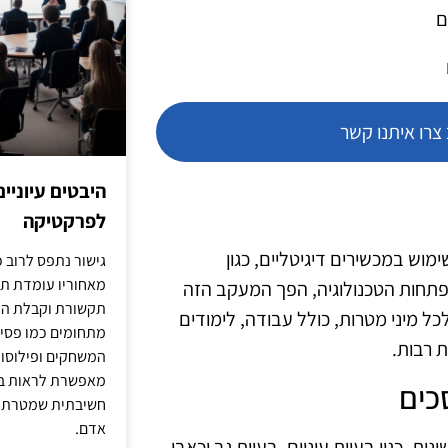
ם
רו איתנו קשר
היבטים עיוניי
לפרקטיקה
ש במכשירים דיגיטליים, כגון
גישור נתפס לרוב כ
מאחוריו עומדת תש
תחות הטכנולוגיה, הפך המעקב הזה
תקשורת וקבלת החל
כל מיני מטרות, כולל עבודה, לימודים
מתחומים כמו פסיכו
 רבות.
המשחקים ופילוסופי
מאפשרת לראות בג
כים
חשיבתית שמטרתה ש
אדם.
ות, כגון בעיות עיניים, בעיות גב וכאבי